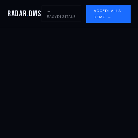
ACCEDI ALLA
←
RadaR
.
DMS
EASYDIGITALE
DEMO →